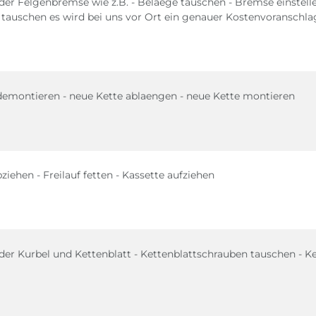
der Felgenbremse wie z.B. - Belaege tauschen - Bremse einstel
auschen es wird bei uns vor Ort ein genauer Kostenvoranschlag 
 demontieren - neue Kette ablaengen - neue Kette montieren
bziehen - Freilauf fetten - Kassette aufziehen
der Kurbel und Kettenblatt - Kettenblattschrauben tauschen - Ke