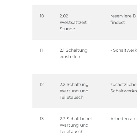
10
2.02
reserviere D
Wektsattzeit 1
findest
Stunde
11
2.1 Schaltung
- Schaltwerk
einstellen
12
2.2 Schaltung
zusaetzliche
Wartung und
Schaltwerkro
Teiletausch
13
2.3 Schalthebel
Arbeiten an
Wartung und
Teiletausch