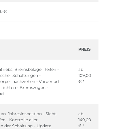
9.-€
PREIS
triebs, Bremsbeläge, Reifen -
ab
ischer Schaltungen -
109,00
körper nachziehen - Vorderrad
€ *
usrichten - Bremszügen -
net
n. Jahresinspektion - Sicht-
ab
n - Kontrolle aller
149,00
n der Schaltung - Update
€ *