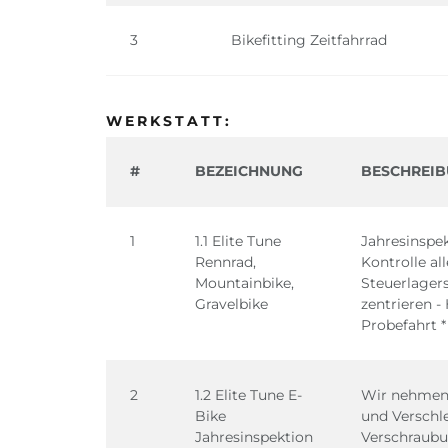
3
Bikefitting Zeitfahrrad
WERKSTATT:
#
BEZEICHNUNG
BESCHREI
1
1.1 Elite Tune
Jahresinspek
Rennrad,
Kontrolle al
Mountainbike,
Steuerlagers
Gravelbike
zentrieren -
Probefahrt *
2
1.2 Elite Tune E-
Wir nehmen n
Bike
und Verschle
Jahresinspektion
Verschraubu