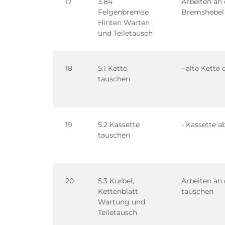
17
3.84
Arbeiten an 
Felgenbremse
Bremshebel t
Hinten Warten
und Teiletausch
18
5.1 Kette
- alte Kette
tauschen
19
5.2 Kassette
- Kassette a
tauschen
20
5.3 Kurbel,
Arbeiten an 
Kettenblatt
tauschen
Wartung und
Teiletausch